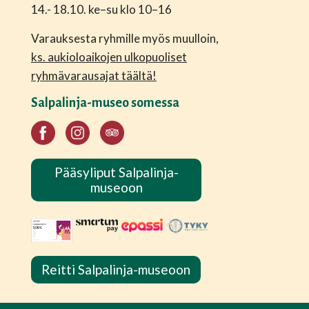
14.- 18.10. ke–su klo 10–16
Varauksesta ryhmille myös muulloin,
ks. aukioloaikojen ulkopuoliset
ryhmävarausajat täältä!
Salpalinja-museo somessa
Pääsyliput Salpalinja-
museoon
Reitti Salpalinja-museoon