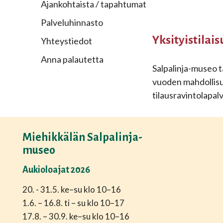
Ajankohtaista / tapahtumat
Palveluhinnasto
Yksityistilai
Yhteystiedot
Anna palautetta
Salpalinja-museo t
vuoden mahdollisuu
tilausravintolapal
Miehikkälän Salpalinja-
museo
Aukioloajat 2026
20. - 31.5. ke–su klo 10–16
1.6. – 16.8. ti – su klo 10–17
17.8. – 30.9. ke–su klo 10–16