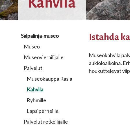
Kahvila
Istahda ka
Salpalinja-museo
Museo
Museokahvila palv
Museovierailijalle
aukioloaikoina. Eri
Palvelut
houkuttelevat viip
Museokauppa Rasla
Kahvila
Ryhmille
Lapsiperheille
Palvelut retkeilijälle