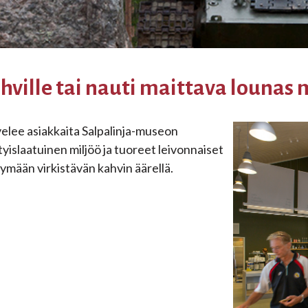
Museokauppa Rasla
Kahvila
Ryhmille
hville tai nauti maittava louna
Lapsiperheille
Palvelut retkeilijälle
elee asiakkaita Salpalinja-museon
tyislaatuinen miljöö ja tuoreet leivonnaiset
Majoittuminen museoalueella
ymään virkistävän kahvin äärellä.
Vuokrattavat retkeilyvarusteet
Retkeilijän lisäpalvelut
Ajankohtaista / tapahtumat
Palveluhinnasto
Yhteystiedot