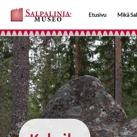
Etusivu
Mikä Sal
Siirry
suoraan
sisältöön