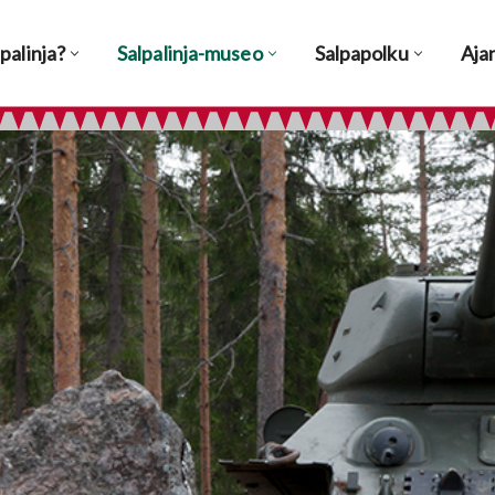
palinja?
Salpalinja-museo
Salpapolku
Aja
Museo
Ulkomuseoalue
Näyttelyt
Kokoelmat & tietopalvelu
Museovierailijalle
Saapuminen
Esteettömyys
Aukioloajat ja pääsyliput
Palvelut