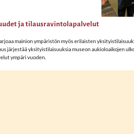
Anna palautetta
suudet ja tilausravintolapalvelut
arjoaa mainion ympäristön myös erilaisten yksityistilaisu
s järjestää yksityistilaisuuksia museon aukioloaikojen ulko
velut ympäri vuoden.